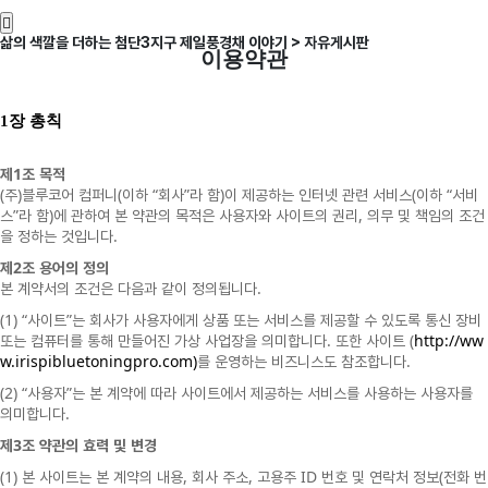
삶의 색깔을 더하는 첨단3지구 제일풍경채 이야기 > 자유게시판
이용약관
1
장 총칙
1
제
조
목적
(
)
(
“
”
)
(
“
주
블루코어
컴퍼니
이하
회사
라
함
이
제공하는
인터넷
관련
서비스
이하
서비
”
)
,
스
라
함
에
관하여
본
약관의
목적은
사용자와
사이트의
권리
의무
및
책임의
조건
.
을
정하는
것입니다
2
제
조
용어의
정의
.
본
계약서의
조건은
다음과
같이
정의됩니다
(1) “
”
사이트
는
회사가
사용자에게
상품
또는
서비스를
제공할
수
있도록
통신
장비
.
(
http://ww
또는
컴퓨터를
통해
만들어진
가상
사업장을
의미합니다
또한
사이트
w.irispibluetoningpro.com)
.
를
운영하는
비즈니스도
참조합니다
(2) “
”
사용자
는
본
계약에
따라
사이트에서
제공하는
서비스를
사용하는
사용자를
.
의미합니다
3
제
조
약관의
효력
및
변경
(1)
,
,
ID
(
본
사이트는
본
계약의
내용
회사
주소
고용주
번호
및
연락처
정보
전화
번