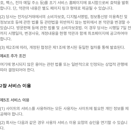
,
,
)
호
팩스
전자
메일
주소
등
를
초기
서비스
홈페이지에
표시함으로써
효력을
발휘
.
,
.
합니다
단
약관의
내용은
별도
페이지
링크
형태로
제공될
수
있습니다
(2)
,
,
당사는
전자상거래에서의
소비자보호
디지털서명법
정보통신망
이용촉진
및
정보보호
등에
관한
법률
등
관련법을
위반하지
않는
범위에서
본
약관을
변경할
수
.
.
7
있습니다
방문판매
등에
관한
법률
및
소비자보호법
이
경우
당사는
시행일
일
전
,
,
까지
시행일자
변경사유
개정내용을
현행
약관과
함께
최초페이지에
공고하여야
.
합니다
(3)
2
,
1
.
제
조에
따라
개정된
협정은
제
조에
명시된
동일한
절차를
통해
발효된다
4
제
조
추가
조건
여기에
명시되지
않은
용어는
관련
법률
또는
일반적으로
인정되는
상업적
관행에
.
따라
결정되어야
한다
2
장 서비스 이용
5
제
조
서비스
이용
(1)
사이트의
서비스를
사용하려는
모든
사용자는
사이트에
필요한
개인
정보를
제
.
공해야
합니다
(2)
회사는
다음과
같은
경우
사용자
서비스
이용
요청의
승인을
연기할
수
있습니
.
다