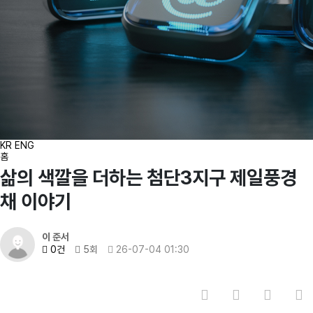
KR
ENG
홈
삶의 색깔을 더하는 첨단3지구 제일풍경
채 이야기
이 준서
0건
5회
26-07-04 01:30