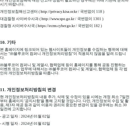
타 개인정보침해에 대한 신고나 상담이 필요하신 경우에는 아래 기관에 문의하
시기 바랍니다
.
개인정보침해신고센터
(
http://privacy.kisa.or.kr
/
국번없이
118 )
대검찰청 사이버수사과
(
http://www.spo.go.kr
/
국번없이
1301 )
경찰청 사이버수사국
(
https://ecrm.cyber.go.kr
/
국번없이
182 )
10.
기타
본 홈페이지에 링크되어 있는 웹사이트들이 개인정보를 수집하는 행위에 대해
서는
"
㈜블루코어 컴퍼니 개인정보처리방침
"
이 적용되지 않음을 알려 드립니
다
.
㈜블루코어 컴퍼니 및 계열사
,
협력업체 등이 홈페이지를 통해 공동 진행하는
이벤트 또는 업무에 대해서는 ㈜블루코어 컴퍼니 및 계열사
,
협력업체 등 각 법
인의 개인정보처리방침을 따릅니다
.
11.
개인정보처리방침의 변경
현 개인정보처리방침의 내용 추가
,
삭제 및 수정이 있을 시에는 개정 최소
7
일전
부터 홈페이지
'
공지사항
'
을 통해 고지할 것입니다
.
다만
,
개인정보의 수집 및 활
용
,
제
3
자 제공 등과 같이 이용자 권리의 중요한 변경이 있을 경우에는 최소
30
일전에 고지합니다
-
공고 일자
: 2024
년
01
월
02
일
-
시행 일자
: 2024
년
01
월
02
일