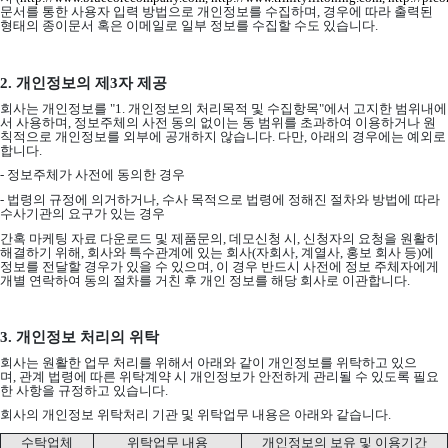
문서를 통한 사용자 입력 방법으로 개인정보를 수집하며
,
경우에 따라 출력된
형태의 종이문서 혹은 이메일로 일부 정보를 수집할 수도 있습니다
.
2.
개인정보의 제
3
자 제공
회사는 개인정보를
"1.
개인정보의 처리목적 및 수집항목
"
에서 고지한 범위내에
서 사용하며
,
정보주체의 사전 동의 없이는 동 범위를 초과하여 이용하거나 원
칙적으로 개인정보를 외부에 공개하지 않습니다
.
다만
,
아래의 경우에는 예외로
합니다
.
-
정보주체가 사전에 동의한 경우
-
법령의 규정에 의거하거나
,
수사 목적으로 법령에 정해진 절차와 방법에 따라
수사기관의 요구가 있는 경우
간혹 마케팅 자료 다운로드 및 제품문의
,
데모신청 시
,
신청자의 요청을 원활히
해결하기 위해
,
회사와 특수관계에 있는 회사
(
자회사
,
계열사
,
홍보 회사 등
)
에
정보를 전달할 경우가 있을 수 있으며
,
이 경우 반드시 사전에 정보 주체자에게
개별 연락하여 동의 절차를 거친 후 개인 정보를 해당 회사로 이관합니다
.
3.
개인정보 처리의 위탁
회사는 원활한 업무 처리를 위해서 아래와 같이 개인정보를 위탁하고 있으
며
,
관계 법령에 따른 위탁계약 시 개인정보가 안전하게 관리될 수 있도록 필요
한 사항을 규정하고 있습니다
.
회사의 개인정보 위탁처리 기관 및 위탁업무 내용은 아래와 같습니다
.
수탁업체
위탁업무 내용
개인정보의 보유 및 이용기간