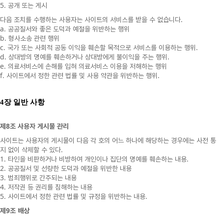
5.
공개
또는
게시
.
다음
조치를
수행하는
사용자는
사이트의
서비스를
받을
수
없습니다
a.
공공질서와
좋은
도덕과
예절을
위반하는
행위
b.
형사소송
관련
행위
c.
.
국가
또는
사회적
공동
이익을
훼손할
목적으로
서비스를
이용하는
행위
d.
.
상대방의
명예를
훼손하거나
상대방에게
불이익을
주는
행위
e.
의료서비스에
손해를
입혀
의료서비스
이용을
저해하는
행위
f.
.
사이트에서
정한
관련
법률
및
사용
약관을
위반하는
행위
4
장 일반 사항
8
제
조
사용자
게시물
관리
사이트는
사용자의
게시물이
다음
각
호의
어느
하나에
해당하는
경우에는
사전
통
.
지
없이
삭제할
수
있다
1.
.
타인을
비판하거나
비방하여
개인이나
집단의
명예를
훼손하는
내용
2.
공공질서
및
선량한
도덕과
예절을
위반한
내용
3.
범죄행위로
간주되는
내용
4.
저작권
등
권리를
침해하는
내용
5.
.
사이트에서
정한
관련
법률
및
규정을
위반하는
내용
9
제
조
배상