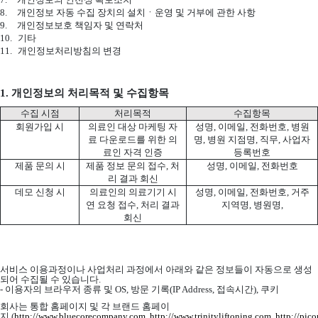
8.
개인정보 자동 수집 장치의 설치ㆍ운영 및 거부에 관한 사항
9.
개인정보보호 책임자 및 연락처
10.
기타
11.
개인정보처리방침의 변경
1.
개인정보의 처리목적 및 수집항목
수집 시점
처리목적
수집항목
회원가입 시
의료인 대상 마케팅 자
성명
,
이메일
,
전화번호
,
병원
료 다운로드를 위한 의
명
,
병원 지점명
,
직무
,
사업자
료인 자격 인증
등록번호
제품 문의 시
제품 정보 문의 접수
,
처
성명
,
이메일
,
전화번호
리 결과 회신
데모 신청 시
의료인의 의료기기 시
성명
,
이메일
,
전화번호
,
거주
연 요청 접수
,
처리 결과
지역명
,
병원명
,
회신
서비스 이용과정이나 사업처리 과정에서 아래와 같은 정보들이 자동으로 생성
되어 수집될 수 있습니다
.
-
이용자의 브라우저 종류 및
OS,
방문 기록
(IP Address,
접속시간
),
쿠키
회사는 통합 홈페이지 및 각 브랜드 홈페이
지
(
http://www.bluecorecompany.com,
http://www.trinityliftoning.com,
http://pic