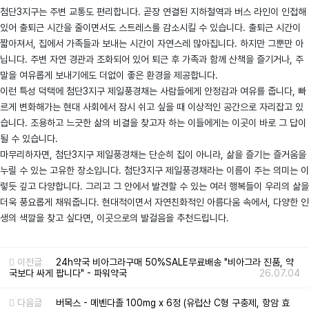
첨단3지구는 주변 교통도 편리합니다. 곧장 연결된 지하철역과 버스 라인이 인접해
있어 출퇴근 시간을 줄이면서도 스트레스를 감소시킬 수 있습니다. 출퇴근 시간이
짧아져서, 집에서 가족들과 보내는 시간이 자연스레 많아집니다. 하지만 그뿐만 아
닙니다. 주변 자연 경관과 조화되어 있어 퇴근 후 가족과 함께 산책을 즐기거나, 주
말을 여유롭게 보내기에도 더없이 좋은 환경을 제공합니다.
이런 특성 덕택에 첨단3지구 제일풍경채는 사람들에게 안정감과 여유를 줍니다, 빠
르게 변화해가는 현대 사회에서 잠시 쉬고 싶을 때 이상적인 공간으로 자리잡고 있
습니다. 조용하고 느긋한 삶의 비결을 찾고자 하는 이들에게는 이곳이 바로 그 답이
될 수 있습니다.
마무리하자면, 첨단3지구 제일풍경채는 단순히 집이 아니라, 삶을 즐기는 즐거움을
누릴 수 있는 고유한 장소입니다. 첨단3지구 제일풍경채라는 이름이 주는 의미는 이
렇듯 깊고 다양합니다. 그리고 그 안에서 발견할 수 있는 여러 행복들이 우리의 삶을
더욱 풍요롭게 채워줍니다. 현대적이면서 자연친화적인 아름다움 속에서, 다양한 인
생의 색깔을 찾고 싶다면, 이곳으로의 발걸음을 추천드립니다.
이전글
24h약국 비아그라구매 50%SALE무료배송 "비아그라 진품, 약
국보다 싸게 팝니다" - 파워약국
26.07.04
다음글
버목스 - 메벤다졸 100mg x 6정 (유럽산 C형 구충제, 항암 효