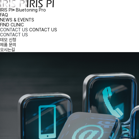
IRIS PI
Bluetoning Pro
®
FAQ
NEWS & EVENTS
FIND CLINIC
CONTACT US
CONTACT US
CONTACT US
데모 신청
제품 문의
오시는길