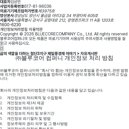
대표자
김성민
사업자등록번호
617-81-96036
의료기기제조업허가번호
제3975호
양산본사
경상남도 양산시 물금읍 야리3길 34 부광타워 605호
서울지사
서울특별시 강서구 공항대로 212, 문영퀸즈파크 11 A동 1203호
1600-6230
개인정보처리방침
이용약관
Copyright © 2026 BLUECORECOMPANY Co., Ltd. All rights reserved
블루코어컴퍼니의 모든 제품은 의료기기이며 사용상의 주의사항과 사용방법을 잘
읽고 사용하십시오.
삶의 색깔을 더하는 첨단3지구 제일풍경채 이야기 > 자유게시판
㈜블루코어 컴퍼니 개인정보 처리 방침
㈜블루코어 컴퍼니
(
이하
"
회사
"
라 함
)
는 개인정보보호법을 준수하며
,
관련 법령
에 의거한 개인정보처리방침을 정하여 이용자 권익 보호에 최선을 다하고 있습
니다
.
회사의 개인정보처리방침은 다음과 같은 내용을 담고 있습니다
.
1.
개인정보의 처리목적 및 수집항목
2.
개인정보의 제
3
자 제공
3.
개인정보 처리의 위탁
4.
개인정보의 처리 및 보유기간
5.
개인정보 파기절차 및 방법
6.
정보주체의 권리
·
의무 및 그 행사방법
7.
개인정보의 안전성 확보조치