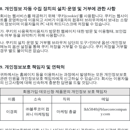
8.
개인정보 자동 수집 장치의 설치
·
운영 및 거부에 관한 사항
회사는 웹서비스를 제공하기 위해
‘
쿠키
(cookie)’
를 사용합니다
.
쿠키는 웹사이
트를 운영하는데 이용되고 서버가 이용자의 컴퓨터 브라우저에서 보내는 소량
의 정보이며 이용자들의
PC
내의 하드디스크에 저장될 수 있습니다
.
가
.
쿠키의 사용목적이용자가 방문한 웹페이지 대한 방문 및 이용형태
,
보안접
속 여부 등을 파악하기 위해 사용합니다
.
나
.
쿠키의 설치
·
운영 및 거부웹 브라우저 상단의 도구
>
인터넷 옵션
>
개인정보
메뉴의 옵션 설정을 통해 쿠키 저장을 거부할 수 있습니다
.
쿠키 저장을 거부할
경우 별도 불이익은 없습니다
.
9.
개인정보보호 책임자 및 연락처
귀하께서는 홈페이지 등을 이용하시는 과정에서 발생하는 모든 개인정보보호
관련 민원을 개인정보보호 책임자에게 신고하실 수 있습니다
.
회사는 이용자들
의 신고사항에 대해 신속하게 충분한 답변을 드릴 것입니다
.
회원가입·데모신청·제품문의 개인정보 보호 책임자
이름
소속
직위
메일
㈜블루코어 컴
lkh5840@bluecorecompan
이경희
마케팅 총괄
y.com
퍼니 마케팅팀