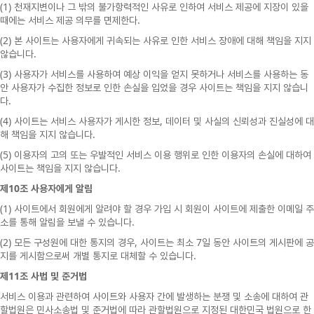
(1)
천재지변이나
그
밖의
불가항력적인
사유로
인하여
서비스
제공에
지장이
있을
.
때에는
서비스
제공
의무를
면제한다
(2)
본
사이트는
사용자에게
귀속되는
사유로
인한
서비스
장애에
대해
책임을
지지
.
않습니다
(3)
사용자가
서비스를
사용하여
예상
이익을
얻지
못하거나
서비스를
사용하는
동
안
사용자가
수집한
정보로
인한
손실을
입었을
경우
사이트는
책임을
지지
않습니
.
다
(4)
,
사이트는
서비스
사용자가
게시한
정보
데이터
및
사실의
신뢰성과
진실성에
대
.
해
책임을
지지
않습니다
(5)
이용자의
고의
또는
우발적인
서비스
이용
행위로
인한
이용자의
손실에
대하여
.
사이트는
책임을
지지
않습니다
10
제
조
사용자에게
알림
(1)
사이트에서
회원에게
알려야
할
경우
가입
시
회원이
사이트에
제출한
이메일
주
.
소를
통해
알림을
보낼
수
있습니다
(2)
,
7
모든
구성원에
대한
통지의
경우
사이트는
최소
일
동안
사이트의
게시판에
공
.
지를
게시함으로써
개별
통지로
대체할
수
있습니다
11
제
조
사법
및
준거법
서비스
이용과
관련하여
사이트와
사용자
간에
발생하는
분쟁
및
소송에
대하여
관
할법원은
민사소송법
및
준거법에
따라
관할법원으로
지정된
대한민국
법원으로
한