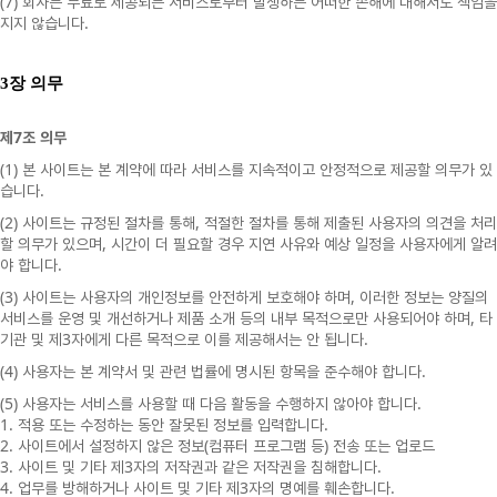
(7)
회사는
무료로
제공되는
서비스로부터
발생하는
어떠한
손해에
대해서도
책임을
.
지지
않습니다
3
장 의무
7
제
조
의무
(1)
본
사이트는
본
계약에
따라
서비스를
지속적이고
안정적으로
제공할
의무가
있
.
습니다
(2)
,
사이트는
규정된
절차를
통해
적절한
절차를
통해
제출된
사용자의
의견을
처리
,
할
의무가
있으며
시간이
더
필요할
경우
지연
사유와
예상
일정을
사용자에게
알려
.
야
합니다
(3)
,
사이트는
사용자의
개인정보를
안전하게
보호해야
하며
이러한
정보는
양질의
,
서비스를
운영
및
개선하거나
제품
소개
등의
내부
목적으로만
사용되어야
하며
타
3
.
기관
및
제
자에게
다른
목적으로
이를
제공해서는
안
됩니다
(4)
.
사용자는
본
계약서
및
관련
법률에
명시된
항목을
준수해야
합니다
(5)
.
사용자는
서비스를
사용할
때
다음
활동을
수행하지
않아야
합니다
1.
.
적용
또는
수정하는
동안
잘못된
정보를
입력합니다
2.
(
)
사이트에서
설정하지
않은
정보
컴퓨터
프로그램
등
전송
또는
업로드
3.
3
.
사이트
및
기타
제
자의
저작권과
같은
저작권을
침해합니다
4.
3
.
업무를
방해하거나
사이트
및
기타
제
자의
명예를
훼손합니다