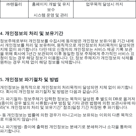
㈜텐들리
홈페이지 개발 및 유지
업무목적 달성시 까지
보수
시스템 운영 및 관리
4.
개인정보의 처리 및 보유기간
정보주체로부터 개인정보를 수집시에 동의받은 개인정보 보유
/
이용 기간 내에
서 개인정보를 처리 및 보유하며
,
원칙적으로 개인정보의 처리목적이 달성되면
지체 없이 파기합니다
.
다만 데모 신청자의 개인정보는 서비스 제공 기록 보관
을 위해 회사에
5
년간 보관되며 이후 동일한 정보 주체에게 추가적인 서비스 요
청이 있는 경우 해당 정보가 이용됩니다
.
단
,
정보 주체자가 개인정보의 삭제를
원하는 경우 지체 없이 해당 정보를 삭제합니다
.
5.
개인정보 파기절차 및 방법
개인정보는 원칙적으로 개인정보의 처리목적이 달성되면 지체 없이 파기합니
다
.
회사의 개인정보 파기절차 및 방법은 다음과 같습니다
.
가
.
파기절차
-
정보주체가 입력한 정보는 목적이 달성된 후 별도의
DB
로 옮겨져
(
종이의 경우 별도의 서류함
)
내부 방침 및 기타 관련 법령에 의한 보관사유에 따
라
("4.
개인정보의 처리 및 보유기간
"
참조
)
일정 기간 저장된 후 파기됩니다
.
-
동 개인정보는 법률에 의한 경우가 아니고서는 보유되는 이외의 다른 목적으
로 이용되지 않습니다
.
나
.
파기방법
-
종이에 출력된 개인정보는 분쇄기로 분쇄하거나 소각을 통하여
파기합니다
.