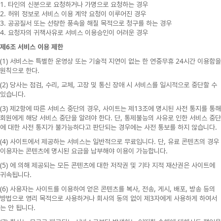
1.
타인의
신분으로
요청하거나
가명으로
요청하는
경우
2.
허위
정보로
서비스
이용
계약
요청이
이루어진
경우
3.
공공질서
또는
선량한
풍속을
해칠
목적으로
청구를
하는
경우
4.
요청자의
귀책사유로
서비스
이용승인이
어려운
경우
6
제
조
서비스
이용
제한
(1)
24
서비스는
특별한
운영상
또는
기술적
지연이
없는
한
연중무휴
시간
이용함을
.
원칙으로
한다
(2)
,
,
,
당사는
점검
수리
교체
고장
및
통신
장애
시
서비스를
일시적으로
중단할
수
.
있습니다
(3)
2
,
13
제
항에
따른
서비스
중단의
경우
사이트는
제
조에
명시된
사전
통지를
통해
.
,
회원에게
해당
서비스
중단을
알려야
한다
단
통제불능의
사유로
인한
서비스
중단
.
에
대한
사전
통지가
불가능하다고
판단되는
경우에는
사전
통보를
하지
않습니다
(4)
.
,
사이트에서
제공하는
서비스는
일반적으로
무료입니다
단
유료
콘텐츠의
경우
.
이용자는
콘텐츠에
명시된
요금을
납부해야
이용이
가능합니다
(5)
에
의해
제공되는
모든
콘텐츠에
대한
저작권
및
기타
지적
재산권은
사이트에
.
귀속됩니다
(6)
,
,
,
,
사용자는
사이트를
이용하여
얻은
콘텐츠를
복사
전송
게시
배포
방송
등의
3
방법으로
영리
목적으로
사용하거나
회사의
동의
없이
제
자에게
사용하게
하여서
.
는
안
됩니다