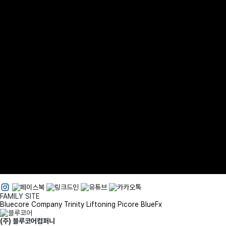
FAMILY SITE
Bluecore Company
Trinity Liftoning
Picore BlueFx
(주) 블루코어컴퍼니