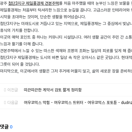
광주
첨단3지구 제일풍경채 견본주택
를 처음 마주했을 때의 눈부신 느낌은 보물을 
제일풍경채는 처음부터 럭셔리한 느낌으로 눈길을 끕니다. 고급스러운 인테리어와 외
시작을 초대하는 것이며, 단순한 생활을 뛰어넘습니다.
첨단3지구는 미래도시로 거듭나고 있는 지역으로, 제일풍경채는 그 중심에서 빛납니다
휴식의 가치를 전합니다.
이곳의 매력 포인트 중 하나는 커뮤니티 시설입니다. 여러 생활 공간이 주민 간 소통
느낌과 활기를 더해 줍니다.
견본주택에서 느낄 수 있는 따스한 색채와 조명의 조화는 일상의 피로를 잊게 해 줍
첨단3지구 제일풍경채는 도시의 바쁜 일상 속 작은 오아시스 같은 곳입니다. 현대적
그릇이 되어 줄 것입니다.
마지막으로, 이곳에서의 생활은 그저 주거에 머물지 않고, 삶의 새로운 장을 준비
이전글
따끈따끈한 계약서 검토 짧게 정리함
다음글
여우코믹스 막힘 - 여우코믹스 트위터 - 여우코믹스 포토툰 - dudnzh
댓글
0