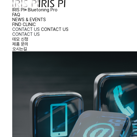
IRIS PI
Bluetoning Pro
®
FAQ
NEWS & EVENTS
FIND CLINIC
CONTACT US
CONTACT US
CONTACT US
데모 신청
제품 문의
오시는길