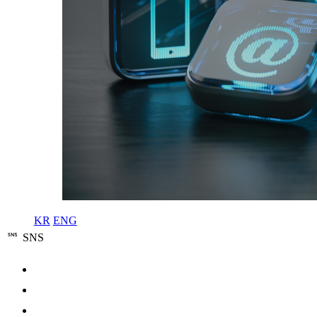
KR
ENG
SNS