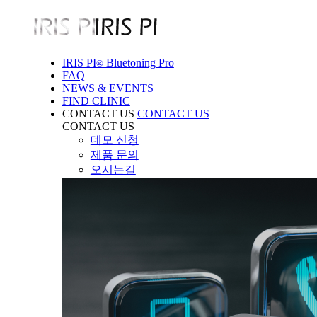
IRIS PI
Bluetoning Pro
®
FAQ
NEWS & EVENTS
FIND CLINIC
CONTACT US
CONTACT US
CONTACT US
데모 신청
제품 문의
오시는길